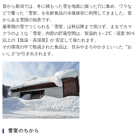
昔から新潟では、冬に積もった雪を地面に掘った穴に集め、ワラな
どで覆った「雪室」を生鮮食品の冷蔵保存に利用してきました。昔
からある雪国の知恵です。
厳寒期の雪でつくられる「雪室」は秋以降まで溶けず、まるでカマ
クラのような「雪室」内部の貯蔵空間は、室温約 1～2℃・湿度 90％
以上の【低温・高湿度】が 安定して保たれます。
その環境の中で熟成された食品は、甘みやまろやかさといった〝お
いしさ″が引き出されます。
雪室のちから