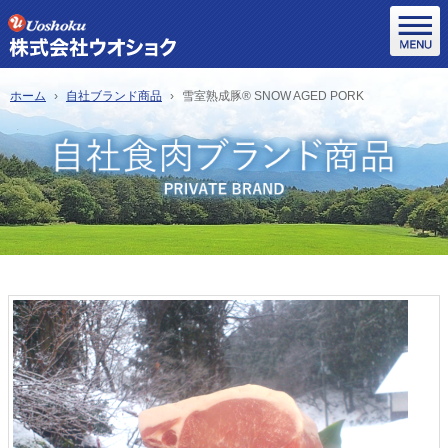
ホーム
自社ブランド商品
雪室熟成豚® SNOW AGED PORK