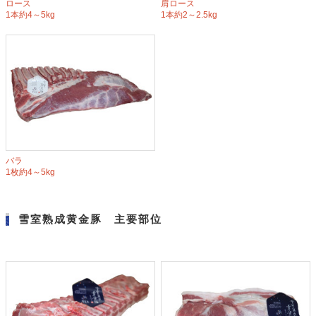
ロース
肩ロース
1本約4～5kg
1本約2～2.5kg
バラ
1枚約4～5kg
雪室熟成黄金豚 主要部位