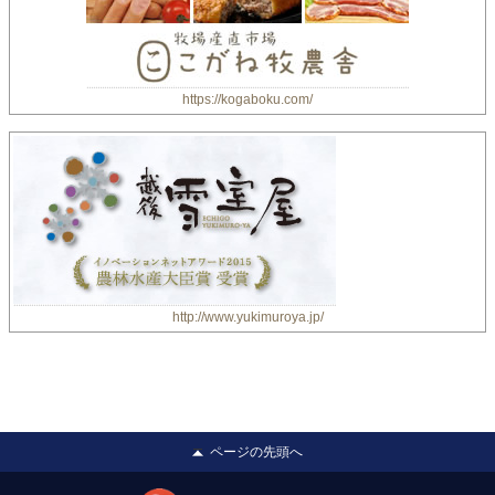
https://kogaboku.com/
http://www.yukimuroya.jp/
ページの先頭へ