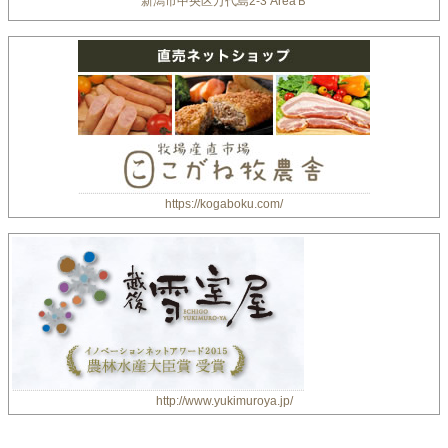
新潟市中央区万代島2-3 AreaＢ
https://kogaboku.com/
http://www.yukimuroya.jp/