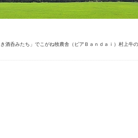
しき酒呑みたち」でこがね牧農舎（ピアＢａｎｄａｉ）村上牛