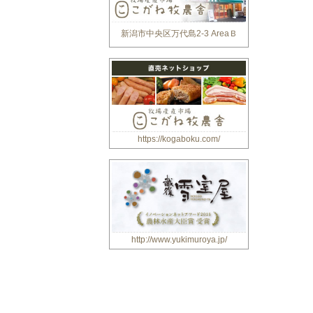
新潟市中央区万代島2-3 AreaＢ
https://kogaboku.com/
http://www.yukimuroya.jp/