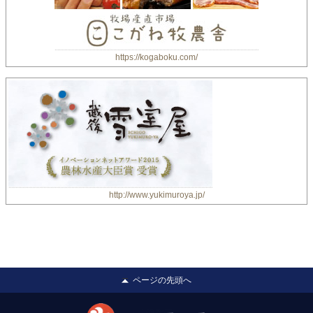
https://kogaboku.com/
http://www.yukimuroya.jp/
ページの先頭へ