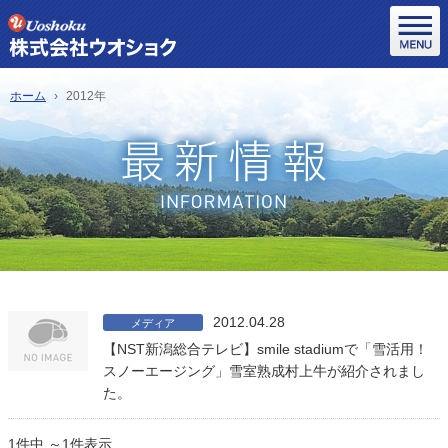
ホーム
2012年
2012.04.28
メディア
【NST新潟総合テレビ】smile stadiumで「雪活用！
スノーエージング」雪室熟成村上牛が紹介されまし
た。
1件中 ～1件表示