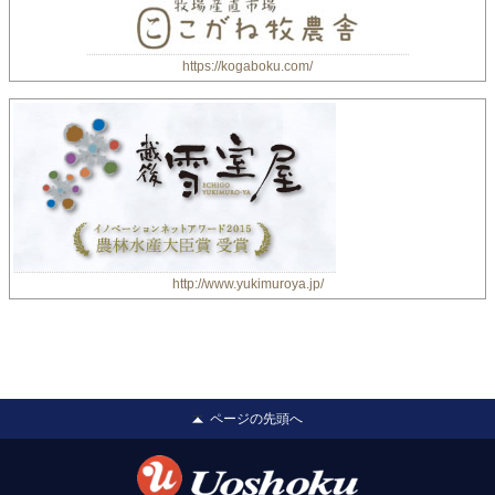
https://kogaboku.com/
http://www.yukimuroya.jp/
ページの先頭へ