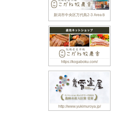
新潟市中央区万代島2-3 AreaＢ
https://kogaboku.com/
http://www.yukimuroya.jp/