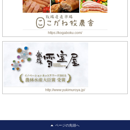
https://kogaboku.com/
http://www.yukimuroya.jp/
ページの先頭へ