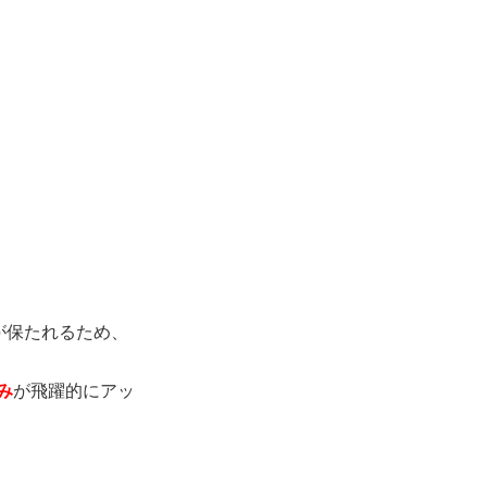
が保たれるため、
み
が飛躍的にアッ