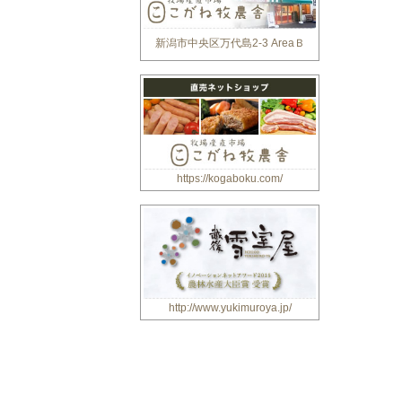
新潟市中央区万代島2-3 AreaＢ
https://kogaboku.com/
http://www.yukimuroya.jp/