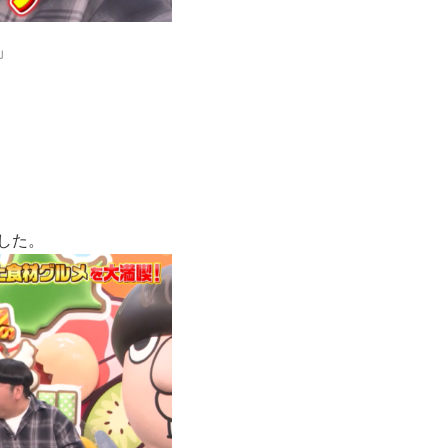
」
した。