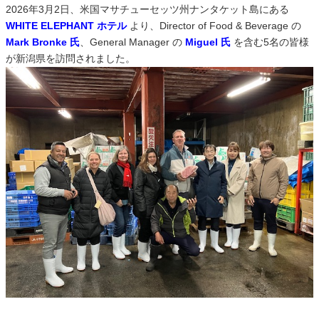
2026年3月2日、米国マサチューセッツ州ナンタケット島にある
WHITE ELEPHANT ホテル
より、Director of Food & Beverage の
Mark Bronke 氏
、General Manager の
Miguel 氏
を含む5名の皆様
が新潟県を訪問されました。