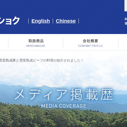
English
Chinese
事業内容
取り扱い商品
会
雪室熟成豚と雪室熟成ビーフの料理が紹介されました！