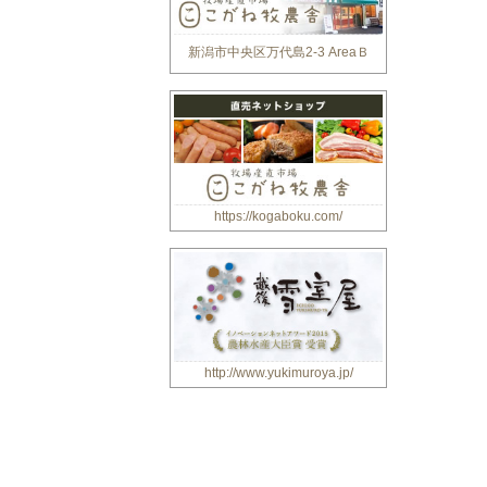
新潟市中央区万代島2-3 AreaＢ
https://kogaboku.com/
http://www.yukimuroya.jp/