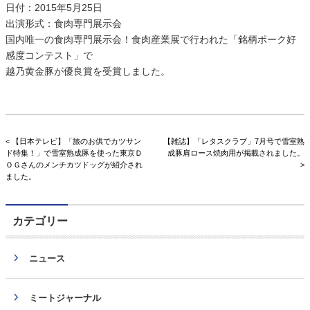
日付：2015年5月25日
出演形式：食肉専門展示会
国内唯一の食肉専門展示会！食肉産業展で行われた「銘柄ポーク好
感度コンテスト」で
越乃黄金豚が優良賞を受賞しました。
< 【日本テレビ】「旅のお供でカツサン
【雑誌】「レタスクラブ」7月号で雪室熟
ド特集！」で雪室熟成豚を使った東京Ｄ
成豚肩ロース焼肉用が掲載されました。
ＯＧさんのメンチカツドッグが紹介され
>
ました。
カテゴリー
ニュース
ミートジャーナル