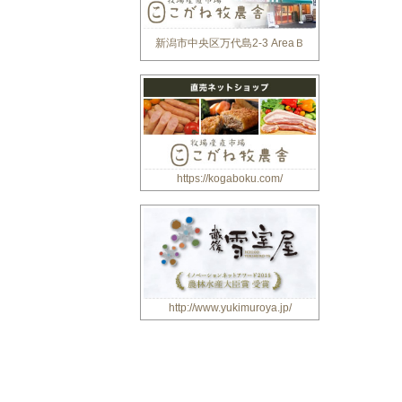
新潟市中央区万代島2-3 AreaＢ
https://kogaboku.com/
http://www.yukimuroya.jp/