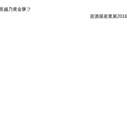
県産越乃黄金豚フ
居酒屋産業展201