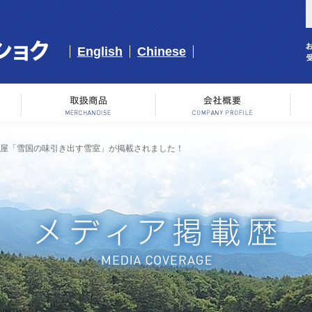
English
Chinese
事業内容
取り扱い商品
会
室屋「雪国の味引き出す雪室」が掲載されました！