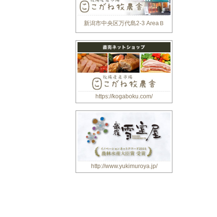
新潟市中央区万代島2-3 AreaＢ
https://kogaboku.com/
http://www.yukimuroya.jp/