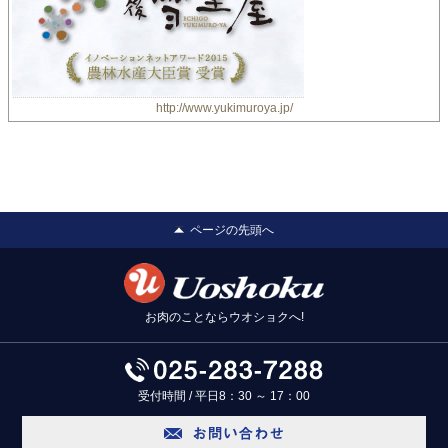
http://www.yukimuroya.jp/
ページの先頭へ
お肉のことならウオショクへ!
受付時間 / 平日8：30 ～ 17：00