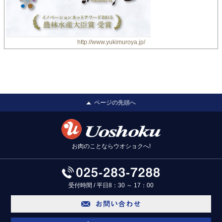
http://www.yukimuroya.jp/
ページの先頭へ
お肉のことならウオショクへ!
受付時間 / 平日8：30 ～ 17：00